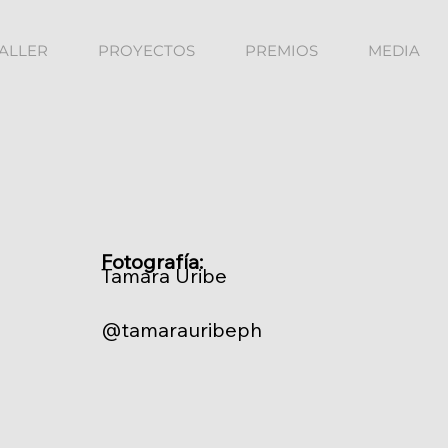
TALLER
PROYECTOS
PREMIOS
MEDIA
O
Fotografía:
Tamara Uribe
@tamarauribeph